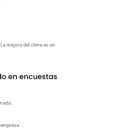
.
 La mejora del clima es un
do en encuestas
erada.
a empresa.